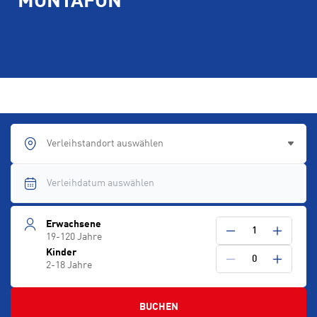
MONTAFON
Verleihstandort auswählen
Erwachsene
1
19-120 Jahre
Kinder
0
2-18 Jahre
BUCHEN