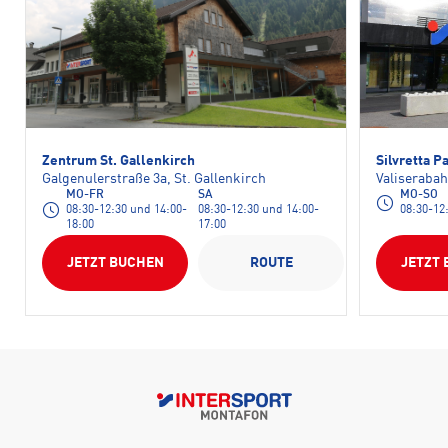
Zentrum St. Gallenkirch
Silvretta P
Galgenulerstraße 3a, St. Gallenkirch
Valiserabah
MO-FR
SA
MO-SO
08:30-12:30 und 14:00-
08:30-12:30 und 14:00-
08:30-12
18:00
17:00
JETZT BUCHEN
ROUTE
JETZT