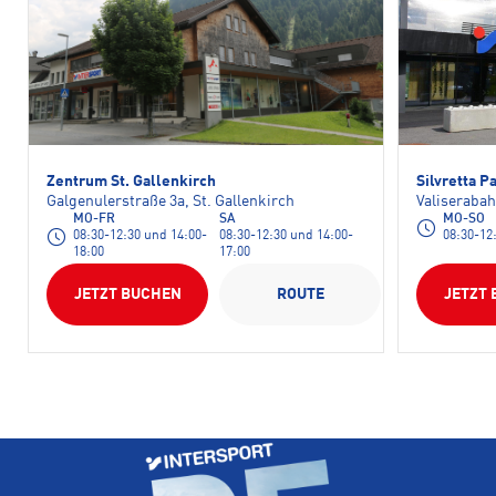
Zentrum St. Gallenkirch
Silvretta P
Galgenulerstraße 3a, St. Gallenkirch
Valiserabah
MO-FR
SA
MO-SO
08:30-12:30 und 14:00-
08:30-12:30 und 14:00-
08:30-12
18:00
17:00
JETZT BUCHEN
ROUTE
JETZT